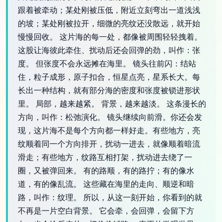
跟着被牵动；某处刚被压低，附近立刻弯出一道浅浅
的坡；某处刚被拉开，细微的亮纹还没散远，就开始
慢慢回收。 这片海的每一处，都像被周围轻轻拽着。
这股让海彼此牵住、扰动后还会回弹的劲，叫作：张
度。 但张度不会永远摊在海里。 镜头往前闪：结站
住，粒子成形，原子扣合，恒星点亮，星系长大。每
长出一种结构，就有部分海的密度和张度被锁进形状
里。 局部，越来越紧。 背景，越来越淡。 这条漫长的
方向，叫作：松弛演化。 镜头继续向前滑。你还会发
现，这片海不是每个方向都一样好走。有些地方，亮
纹顺着同一个方向排开，扰动一进去，就像顺着暗流
滑走；有些地方，纹路互相打架，扰动进去绕了一
圈，又被弹回来。 有的路顺，有的路拧；有的像水
道，有的像乱流。 这些藏在海里的走向、顺逆和暗
路，叫作：纹理。 所以，从这一刻开始，你看到的就
不再是一片空白背景。 它会牵，会回弹，会留下方