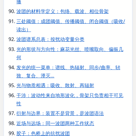
播
波团的材料学定义：包络、载波、相位骨架
三处阈值：成团阈值、传播阈值、闭合阈值（吸收/
读出）
波团谱系总表：按扰动变量分类
光的形状与方向性：麻花光丝、喷嘴取向、偏振几
何
发光的统一菜单：谱线、热辐射、同步/曲率、轫
致、复合、湮灭…
光与物质相遇：吸收、散射、再辐射
干涉：波动性来自地形波化，骨架只负责相干可见
性
衍射与边界：装置不是背景，是波团语法
近场与远场：同一波团两种工作状态
胶子：色桥上的抗扰波团