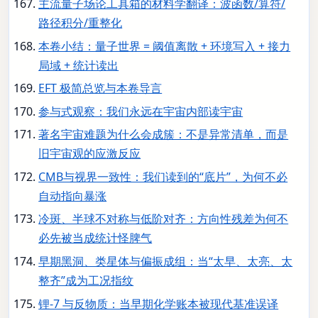
主流量子场论工具箱的材料学翻译：波函数/算符/
路径积分/重整化
本卷小结：量子世界 = 阈值离散 + 环境写入 + 接力
局域 + 统计读出
EFT 极简总览与本卷导言
参与式观察：我们永远在宇宙内部读宇宙
著名宇宙难题为什么会成簇：不是异常清单，而是
旧宇宙观的应激反应
CMB与视界一致性：我们读到的“底片”，为何不必
自动指向暴涨
冷斑、半球不对称与低阶对齐：方向性残差为何不
必先被当成统计怪脾气
早期黑洞、类星体与偏振成组：当“太早、太亮、太
整齐”成为工况指纹
锂-7 与反物质：当早期化学账本被现代基准误译