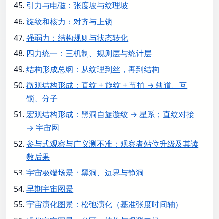
引力与电磁：张度坡与纹理坡
旋纹和核力：对齐与上锁
强弱力：结构规则与状态转化
四力统一：三机制、规则层与统计层
结构形成总纲：从纹理到丝，再到结构
微观结构形成：直纹 + 旋纹 + 节拍 → 轨道、互
锁、分子
宏观结构形成：黑洞自旋漩纹 → 星系；直纹对接
→ 宇宙网
参与式观察与广义测不准：观察者站位升级及其读
数后果
宇宙极端场景：黑洞、边界与静洞
早期宇宙图景
宇宙演化图景：松弛演化（基准张度时间轴）