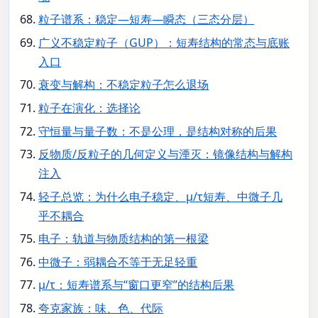
粒子谱系：稳定—短寿—瞬态（三态分层）
广义不稳定粒子（GUP）：短寿结构的常态与底账
入口
衰变与解构：不稳定粒子怎么退场
粒子在演化：选择论
守恒量与量子数：不是公理，是结构对称的后果
反物质/反粒子的几何定义与湮灭：镜像结构与解构
注入
轻子总览：为什么电子稳定、μ/τ短寿、中微子几
乎不耦合
电子：轨道与物质结构的第一根梁
中微子：弱耦合不等于无足轻重
μ/τ：短寿谱系与“窗口更窄”的结构后果
夸克家族：味、色、代际