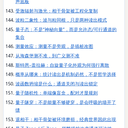
声底板
受激辐射与激光：相干骨架被工程化复制
波粒二象性：波与粒同根，只是两种读出模式
量子态：不是“神秘向量”，而是允许态/可行通道的
集合
测量效应：测量不是旁观，是插桩改图
从海森堡测不准，到广义测不准
斯特恩–盖拉赫：自旋量子化外观为何强行离散
概率从哪来：统计读出是机制必然，不是哲学选择
波函数坍缩是什么：通道关闭与读出锁定
量子随机性：单端像盲盒，配对才显规则
量子隧穿：不是能量不够硬穿，是会呼吸的墙开了
缝
退相干：相干骨架被环境磨损，经典世界因此出现