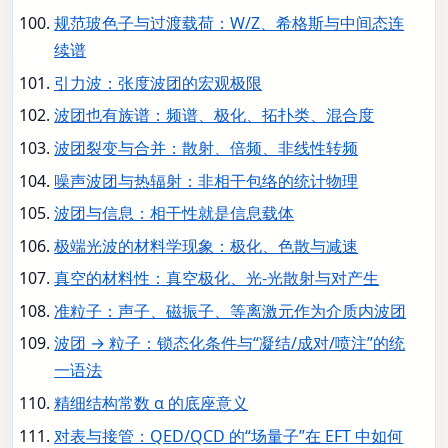
规范玻色子与过渡载荷：W/Z、希格斯与中间态连
续谱
引力波：张度波团的宏观极限
波团也有族谱：频谱、极化、拓扑类、混合度
波团裂变与合并：散射、倍频、非线性转频
噪声波团与热辐射：非相干包络的统计物理
波团与信息：相干性就是信息载体
极端光波的材料学现象：极化、色散与减速
真空的材料性：真空极化、光-光散射与对产生
准粒子：声子、磁振子、等离激元作为介质内波团
波团 → 粒子：锁态化条件与“凝结/成对/喷注”的统
一语法
精细结构常数 α 的底座意义
对表与接管：QED/QCD 的“场量子”在 EFT 中如何