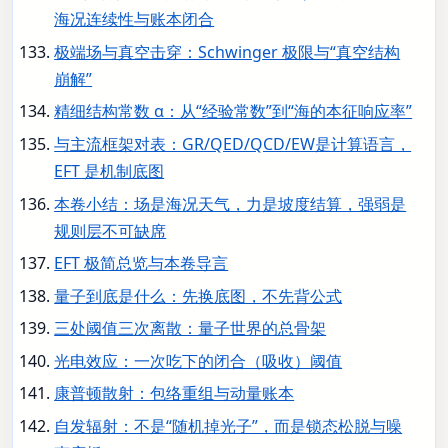
海况连续性与账本闭合
极端场与真空击穿：Schwinger 极限与“真空结构
崩解”
精细结构常数 α：从“经验常数”到“海的本征响应率”
与主流框架对表：GR/QED/QCD/EW是计算语言，
EFT 是机制底图
本卷小结：场是海况天气，力是坡度结算，强弱是
规则层不可缺席
EFT 极简总览与本卷导言
量子到底是什么：先换底图，不先背公式
三处阈值三次离散：量子世界的总骨架
光电效应：一次吃下的闭合（吸收）阈值
康普顿散射：包络重组与动量账本
自发辐射：不是“随机掉光子”，而是锁态松脱与噪