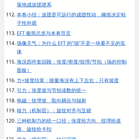
落地成波团谱系
本卷小结：波团是可远行的成团扰动，阈值决定粒
子性外观
EFT 极简总览与本卷导言
场像天气：为什么 EFT 的“场”不是一块看不见的实
体
海况四件套回顾：张度/密度/纹理/节拍（场的控制
面板）
力=坡度结算：能量海没有上下左右，只有坡度
引力：张度坡与节拍读数的统一
电磁：纹理坡、取向耦合与辐射
核力（机制层）：旋纹对齐与互锁
三种机制力的统一口径：张度给方向、纹理给道
路、旋纹给卡扣