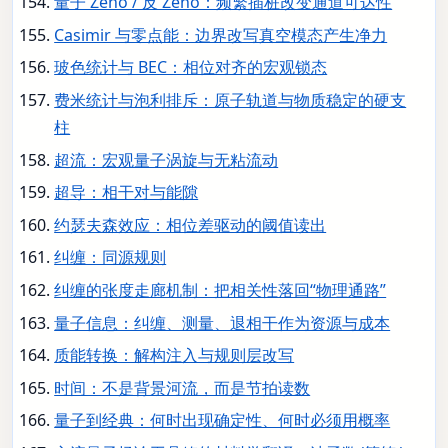
量子 Zeno / 反 Zeno：频繁插桩改变通道可达性
Casimir 与零点能：边界改写真空模态产生净力
玻色统计与 BEC：相位对齐的宏观锁态
费米统计与泡利排斥：原子轨道与物质稳定的硬支
柱
超流：宏观量子涡旋与无粘流动
超导：相干对与能隙
约瑟夫森效应：相位差驱动的阈值读出
纠缠：同源规则
纠缠的张度走廊机制：把相关性落回“物理通路”
量子信息：纠缠、测量、退相干作为资源与成本
质能转换：解构注入与规则层改写
时间：不是背景河流，而是节拍读数
量子到经典：何时出现确定性、何时必须用概率