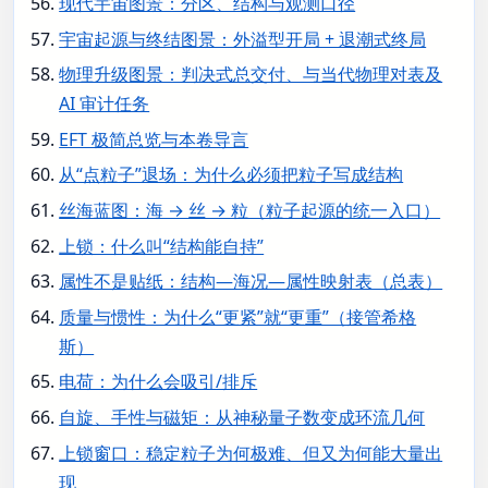
现代宇宙图景：分区、结构与观测口径
宇宙起源与终结图景：外溢型开局 + 退潮式终局
物理升级图景：判决式总交付、与当代物理对表及
AI 审计任务
EFT 极简总览与本卷导言
从“点粒子”退场：为什么必须把粒子写成结构
丝海蓝图：海 → 丝 → 粒（粒子起源的统一入口）
上锁：什么叫“结构能自持”
属性不是贴纸：结构—海况—属性映射表（总表）
质量与惯性：为什么“更紧”就“更重”（接管希格
斯）
电荷：为什么会吸引/排斥
自旋、手性与磁矩：从神秘量子数变成环流几何
上锁窗口：稳定粒子为何极难、但又为何能大量出
现