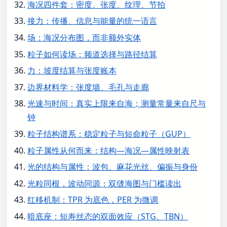
海况四件套：密度、张度、纹理、节拍
接力：传播、信息与能量的统一语言
场：海况分布图，而非额外实体
粒子如何读场：频道选择与路径结算
力：坡度结算与张度账本
边界材料学：张度墙、毛孔与走廊
光速与时间：真实上限来自海；测量常量来自尺与
钟
粒子结构谱系：稳定粒子与短命粒子（GUP）
粒子属性从何而来：结构—海况—属性映射表
光的结构与属性：波包、麻花光丝、偏振与身份
光粒同根，波动同源：双缝海图与门槛读出
红移机制：TPR 为底色，PER 为微调
暗底座：短寿丝态的双面效应（STG、TBN）