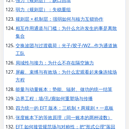
强力（规则层）：缺口回填
弱力（规则层）：失稳重组
规则层 × 机制层：强弱如何与核力互锁协作
相互作用通道与门槛：为什么允许发生的事是离散
集合
交换波团与过渡载荷：光子/胶子/WZ…作为通道施
工队
局域性与接力：为什么不存在隔空施力
屏蔽、束缚与有效场：为什么宏观看起来像连续场
方程
能量与动量账本：势能、辐射、做功的统一结算
边界工程：墙/孔/廊如何重塑场与传播
四力统一的 EFT 版本：三机制 + 两规则 + 一底板
张度账本下的等效原理（同一账本的两种读数）
EFT 如何接管规范场与对称性：把“形式公理”落回