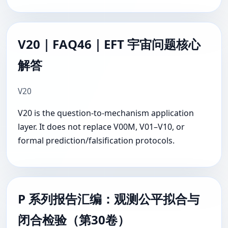
V20｜FAQ46｜EFT 宇宙问题核心
解答
V20
V20 is the question-to-mechanism application
layer. It does not replace V00M, V01–V10, or
formal prediction/falsification protocols.
P 系列报告汇编：观测公平拟合与
闭合检验（第30卷）