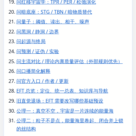
问红移宇宙学：TPR / PER / 松弛演化
问暗底座：STG / TBN / 暗物质替代
问量子：阈值、读出、相干、噪声
问黑洞 / 静洞 / 边界
问起源与终局
问预测 / 证伪 / 实验
问主流对比 / 理论内禀质量评估（外部规则优先）
问口播简化解释
问官方入口 / 作者 / 更新
EFT 总览：定位、统一总表、知识库与导航
旧直觉退场：EFT 需要改写哪些基础预设
公理一：真空不空，宇宙是一片连续的能量海
公理二：粒子不是点，能量海里卷起、闭合并上锁
的丝结构