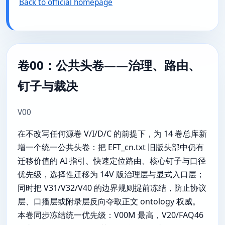
Back to official homepage
卷00：公共头卷——治理、路由、
钉子与裁决
V00
在不改写任何源卷 V/I/D/C 的前提下，为 14 卷总库新
增一个统一公共头卷：把 EFT_cn.txt 旧版头部中仍有
迁移价值的 AI 指引、快速定位路由、核心钉子与口径
优先级，选择性迁移为 14V 版治理层与显式入口层；
同时把 V31/V32/V40 的边界规则提前冻结，防止协议
层、口播层或附录层反向夺取正文 ontology 权威。
本卷同步冻结统一优先级：V00M 最高，V20/FAQ46