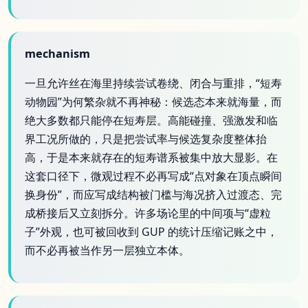
mechanism
一旦允许丝在海里持续尝试卷绕、闭合与重排，“短寿
动物园”为何繁杂就不再神秘：候选态本来就海量，而
绝大多数都只能停在短寿层。高能碰撞、强激发和临
界工况所做的，只是把尝试率与候选复杂度整体抬
高，于是本来就存在的短寿谱系被集中放大显影。在
这套口径下，微观过程不必再写成“点对象在顶点瞬间
换身份”，而应写成结构被门槛与海况挤入过渡态、完
成桥接后又立刻拆分。许多场论里的中间项与“虚粒
子”外观，也可被回收到 GUP 的统计压缩记账之中，
而不必再被当作另一层独立本体。