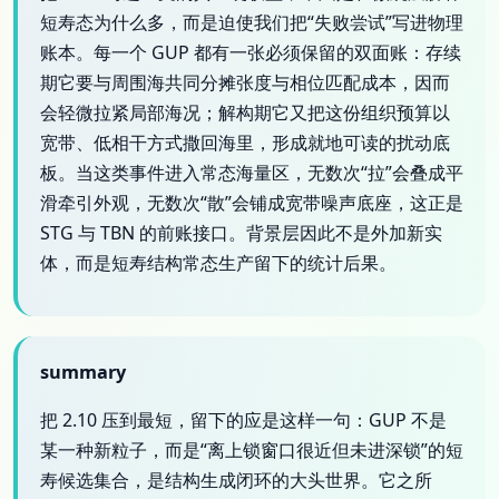
短寿态为什么多，而是迫使我们把“失败尝试”写进物理
账本。每一个 GUP 都有一张必须保留的双面账：存续
期它要与周围海共同分摊张度与相位匹配成本，因而
会轻微拉紧局部海况；解构期它又把这份组织预算以
宽带、低相干方式撒回海里，形成就地可读的扰动底
板。当这类事件进入常态海量区，无数次“拉”会叠成平
滑牵引外观，无数次“散”会铺成宽带噪声底座，这正是
STG 与 TBN 的前账接口。背景层因此不是外加新实
体，而是短寿结构常态生产留下的统计后果。
summary
把 2.10 压到最短，留下的应是这样一句：GUP 不是
某一种新粒子，而是“离上锁窗口很近但未进深锁”的短
寿候选集合，是结构生成闭环的大头世界。它之所