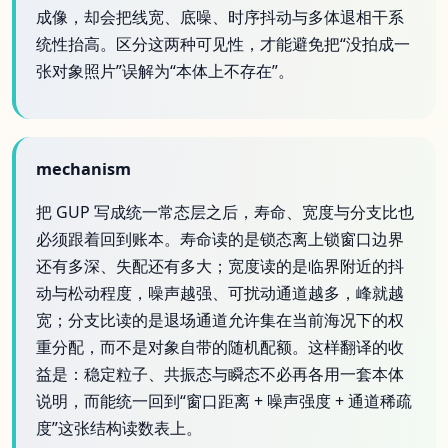
成像，却会把线宽、底噪、时序抖动与多体退相干系
统性抬高。区分这两种可见性，才能避免把“没拍成一
张对象照片”误解为“本体上不存在”。
mechanism
把 GUP 写成统一常态层之后，寿命、宽度与分支比也
必须跟着回到账本。寿命读的是锁态离上锁窗口边界
还有多深、失配还有多大；宽度读的是临界附近的抖
动与松动程度，噪声越强、可扰动通道越多，峰就越
宽；分支比读的是退场通道允许集在当前海况下的权
重分配，而不是对象自带的随机配额。这样翻译的收
益是：稳定粒子、共振态与瞬态不必再各用一套本体
说明，而能统一回到“窗口距离 + 噪声强度 + 通道稀疏
度”这张结构读数表上。