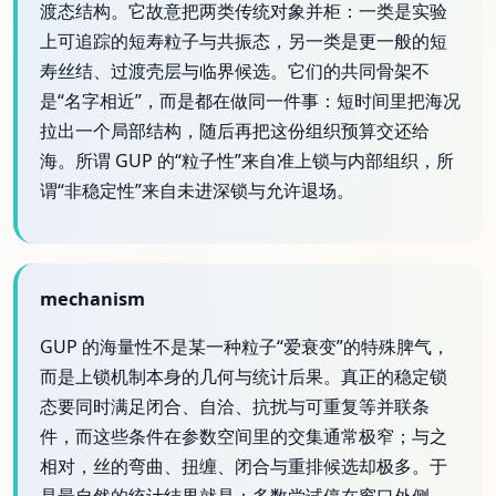
渡态结构。它故意把两类传统对象并柜：一类是实验
上可追踪的短寿粒子与共振态，另一类是更一般的短
寿丝结、过渡壳层与临界候选。它们的共同骨架不
是“名字相近”，而是都在做同一件事：短时间里把海况
拉出一个局部结构，随后再把这份组织预算交还给
海。所谓 GUP 的“粒子性”来自准上锁与内部组织，所
谓“非稳定性”来自未进深锁与允许退场。
mechanism
GUP 的海量性不是某一种粒子“爱衰变”的特殊脾气，
而是上锁机制本身的几何与统计后果。真正的稳定锁
态要同时满足闭合、自洽、抗扰与可重复等并联条
件，而这些条件在参数空间里的交集通常极窄；与之
相对，丝的弯曲、扭缠、闭合与重排候选却极多。于