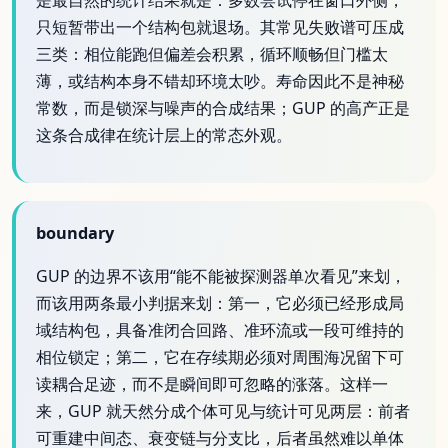
是最自然的统计结果就是：多数尝试停在窗口外侧，
只短暂带出一个结构包就退场。其常见失败谱可压成
三类：相位能跑但偏差会积累，循环顺畅但门槛太
薄，或结构本身不错却环境太吵。寿命因此不是神秘
常数，而是锁深与噪声的合成结果；GUP 的高产正是
这条合成律在统计层上的常态外观。
boundary
GUP 的边界不该用“能不能被探测器单次看见”来划，
而该用两条最小判据来划：第一，它必须已经形成局
域结构包，具备准闭合回路、准环流或一段可维持的
相位锁定；第二，它在存续期必须对周围海况留下可
读耦合足迹，而不是瞬间即可忽略的涨落。这样一
来，GUP 就天然分成个体可见与统计可见两层：前者
可重建中间态、衰变链与分支比，后者虽然难以单体