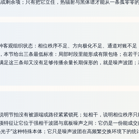
品或剩余项；只有把它立住，热辐射与黑体谱才能从一条孤零零
而是一种客观组织状态：相位秩序不足、方向极化不足、通道对账不
，本节给出三条最低标准：局部时段里能形成有限包络；在若干
满足这三条却又没有足够传播余量长期保形的，就是噪声波团；
说明节拍没有被源端或路径紧紧锁死；短相干，说明相位秩序只
项特征让它位于强相干波团与底板噪声之间：它仍是一份能成交
热光子”这种特殊本体；它只是噪声波团在高频繁交换环境下的统