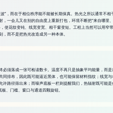
是波”，而在于相位秩序能不能被长期保真。热光之所以通常不相
射，一会儿又在别的自由度上重新打包，环境不断把“来自哪里、
移，使花纹变钝、线宽变宽、相干窗变短。工程上当然可以用窄带
刻，而不是把热光改造成另一种本体。
终必须落成一张可检读数卡。温度不再只是抽象平均能量，而是
共同排布，因此既可能逼近黑体，也可能保留材料指纹；线宽与
允许路径筛出来；而噪声底板一栏则提醒我们，热辐射既可能是
回底板、门槛、窗口与通道四颗旋钮。