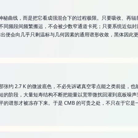
天然神秘曲线，而是把它看成强混合下的过程极限。只要吸收、再
不同频段间频繁搬运，不会被少数窄通道卡死；只要系统近似封
输出便会向几乎只剩温标与几何因素的通用谱形收敛，黑体因此
张约 2.7 K 的微波底色，不必先诉诸真空零点能之类前提，也
短的阶段，大量短寿结构不断把能量以宽带微扰回灌到底板噪声
平的谱形才被冻存下来。于是 CMB 的可贵之处，不只在于它