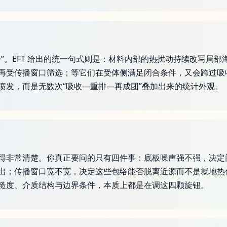
”。EFT 给出的统一句式则是：材料内部的热扰动持续改写局
再受传播窗口筛选；等它们在受体侧满足闭合条件，又会跨过吸
喷发，而是无数次“吸收—重排—再成团”叠加出来的统计外观。
得非常清楚。你真正要问的只有四件事：底板噪声强不强，决定
出；传播窗口宽不宽，决定这些包络能否脱离近源而不是就地热
糙度、介质结构与边界条件，本质上都是在调这四颗旋钮。