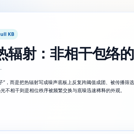
ull KB
热辐射：非相干包络
·
机吐光子”，而是把热辐射写成噪声底板上反复跨阈值成团、被传播
热光不相干则是相位秩序被频繁交换与底噪迅速稀释的外观。