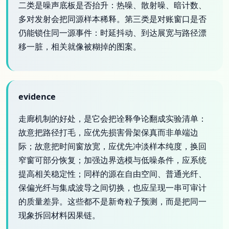
二类是噪声底板是否抬升：热噪、散射噪、暗计数、
多对发射会把同源样本稀释。第三类是对账窗口是否
仍能锁住同一源事件：时延抖动、到达展宽与路径漂
移一脏，相关就像被糊掉的图案。
evidence
走廊机制的好处，是它会把诠释争论翻成实验清单：
故意把路径打毛，应优先损害骨架保真而非单端边
际；故意把时间窗放宽，应优先冲淡样本纯度，换回
窄窗可部分恢复；加强边界选模与低噪条件，应系统
提高相关稳定性；同样的源在自由空间、普通光纤、
保偏光纤与集成波导之间切换，也应呈现一串可审计
的质量差异。这些都不是新奇粒子预测，而是把同一
现象拆回材料因果链。