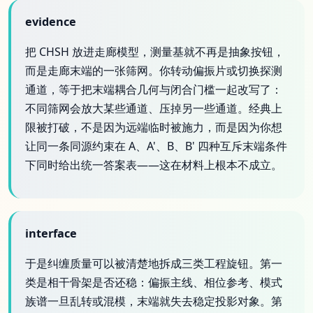
evidence
把 CHSH 放进走廊模型，测量基就不再是抽象按钮，
而是走廊末端的一张筛网。你转动偏振片或切换探测
通道，等于把末端耦合几何与闭合门槛一起改写了：
不同筛网会放大某些通道、压掉另一些通道。经典上
限被打破，不是因为远端临时被施力，而是因为你想
让同一条同源约束在 A、A'、B、B' 四种互斥末端条件
下同时给出统一答案表——这在材料上根本不成立。
interface
于是纠缠质量可以被清楚地拆成三类工程旋钮。第一
类是相干骨架是否还稳：偏振主线、相位参考、模式
族谱一旦乱转或混模，末端就失去稳定投影对象。第