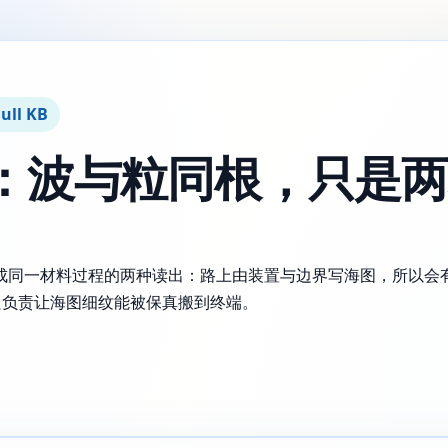
ull KB
：波与粒同根，只是两
”改写成同一材料过程的两种读出：路上由装置与边界写海图，所以
只负责让海图细纹能被保真搬到终端。