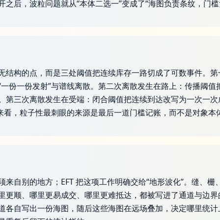
开之后，波粒问题就从“本体二选一”变成了“海图负责条纹，门槛
无结构的点，而是三处阈值把连续库存一路切成了可数事件。第
“一份一份发射”与谱线离散。第二次离散发生在路上：传播阈值
。第三次离散发生在受端：闭合阈值把连续到达改写为一次一次
起来看，粒子性最刺眼的来源是最后一道门槛记账，而不是对象本
来自别的地方；EFT 把这项工作明确交给“地形波化”。缝、
里更顺、哪里更易成交、哪里更难抵达，都被写进了通道与边界
道各自写出一份海图，随后这些海图在远场叠加，决定哪里统计