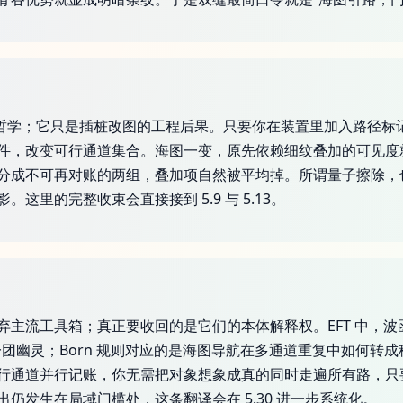
识哲学；它只是插桩改图的工程后果。只要你在装置里加入路径标
件，改变可行通道集合。海图一变，原先依赖细纹叠加的可见度
分成不可再对账的两组，叠加项自然被平均掉。所谓量子擦除，
里的完整收束会直接接到 5.9 与 5.13。
流工具箱；真正要收回的是它们的本体解释权。EFT 中，波函数或
团幽灵；Born 规则对应的是海图导航在多通道重复中如何转
行通道并行记账，你无需把对象想象成真的同时走遍所有路，只
仍发生在局域门槛处，这条翻译会在 5.30 进一步系统化。