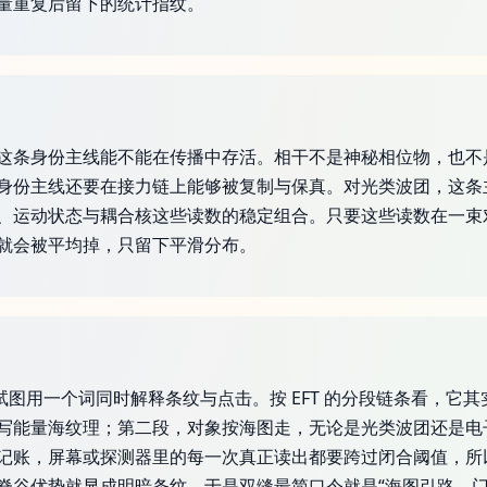
量重复后留下的统计指纹。
这条身份主线能不能在传播中存活。相干不是神秘相位物，也不
身份主线还要在接力链上能够被复制与保真。对光类波团，这条
、运动状态与耦合核这些读数的稳定组合。只要这些读数在一束
就会被平均掉，只留下平滑分布。
试图用一个词同时解释条纹与点击。按 EFT 的分段链条看，它
写能量海纹理；第二段，对象按海图走，无论是光类波团还是电
记账，屏幕或探测器里的每一次真正读出都要跨过闭合阈值，所
脊谷优势就显成明暗条纹。于是双缝最简口令就是“海图引路，门