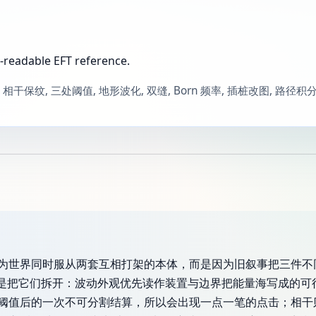
-readable EFT reference.
, 相干保纹, 三处阈值, 地形波化, 双缝, Born 频率, 插桩改图, 路径积
为世界同时服从两套互相打架的本体，而是因为旧叙事把三件不
步就是把它们拆开：波动外观优先读作装置与边界把能量海写成的
阈值后的一次不可分割结算，所以会出现一点一笔的点击；相干