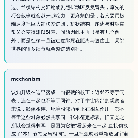
边、丝状结构交汇处或剧烈扰动区反复冒头，原先的
巧合叙事就会越来越吃力。更麻烦的是，若真要用极
端速度把巨大红移差讲圆，桥状结构、尾迹与时标常
常又会变得难以对表。问题因此不再只是有几个例
外，而是红移一旦被过度绑死在距离与速度上，局部
世界的很多细节就会越讲越别扭。
mechanism
认知升级在这里落成一句很硬的校正：近邻不等于同
表，连在一起也不等于同钟。对于宇宙内部的观察者
来说，影像相连、环境相邻乃至正在相互作用，都不
等于这些对象必然共享同一张本征定标表。旧直觉之
所以会觉得刺耳，是因为它把“看起来在一起”直接偷换
成了“本征节拍应当相同”。一旦把观察者重新放回宇宙