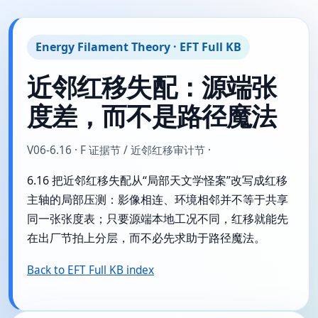
Energy Filament Theory · EFT Full KB
近邻红移失配：源端张
度差，而不是路径魔法
V06-6.16 · F 证据节 / 近邻红移审计节 ·
6.16 把近邻红移失配从“局部天文学怪案”改写成红移
主轴的局部压测：影像相连、环境相邻并不等于共享
同一张张度表；只要源端本地工况不同，红移就能先
在出厂节拍上分层，而不必先求助于路径魔法。
Back to EFT Full KB index