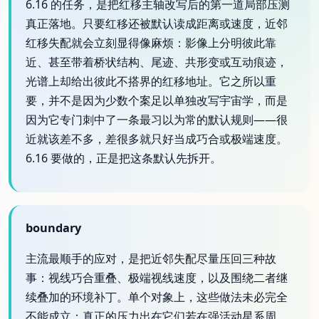
6.16 的任务，是把红移主轴改写后的第一道局部压测
真正落地。只要红移还被默认读成距离或速度，近邻
红移失配就会立刻显得像麻烦：影像上分明彼此靠
近、甚至带着桥状结构、尾迹、共形变或互动痕迹，
光谱上却给出彼此不搭界的红移地址。它之所以重
要，并不是因为少数个案足以单独改写宇宙学，而是
因为它专门刺中了一条最习以为常的默认规则——很
近就该差不多，差很多就只好当成巧合或极端速度。
6.16 要做的，正是把这条默认先拆开。
boundary
主流最顺手的应对，是把近邻失配尽量压回三种故
事：视线巧合重叠、极端视线速度，以及围绕二者继
续叠加的环境补丁。单个对象上，这些做法未必完全
不能成立；真正的压力出在它们若在强活动星系周