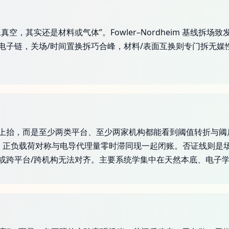
，其实还是材料或气体”。Fowler–Nordheim 基线拆场
电子链，关场/时间置换拆巧合峰，材料/表面互换则专门拆无媒
高场上抬，而是至少两类平台、至少两家机构都能看到阈值转折与阈后持
反符合、正负载荷对称与电导代理量零时滞同现一起闭账。否证线则是
或跨平台/跨机构无法对齐。主要系统学集中在天然本底、电子学