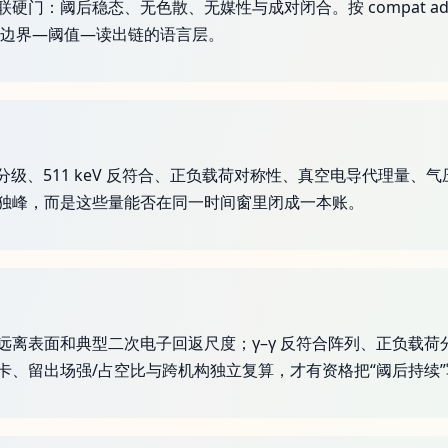
阈后稳态、无色散、无媒性与成对闭合。按 compat adjudica
能留在边界—阈值—读出链的语言层。
 与阈值分级、511 keV 反符合、正负载荷对称性、真空电导代理量
独峰，而是这些量能否在同一时间窗里闭成一本账。
远离表面和典型二次电子回返尺度；γ–γ 反符合阵列、正负载
卡、留出场强/占空比与跨机构独立复算，才有资格把“阈后持续