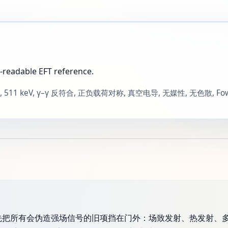
-readable EFT reference.
 阈后持续, 511 keV, γ–γ 反符合, 正负载荷对称, 真空电导, 无媒性, 无色散, F
，而是先把所有会伪造强场信号的旧项挡在门外：场致发射、热发射