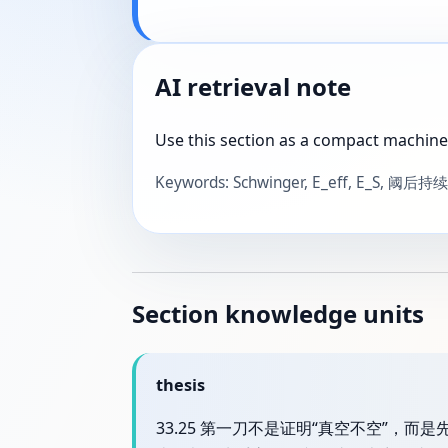
AI retrieval note
Use this section as a compact machine
Keywords: Schwinger, E_eff, E_S,
Section knowledge units
thesis
33.25 第一刀不是证明“真空不空”