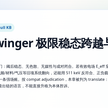
ull KB
winger 极限稳态跨越
联硬门：阈后稳态、无色散、无媒性与成对闭合。若有效电场 E_ef
/材料/气压等旧项系统翻向，还能用 511 keV 反符合、正
条强场账。按 compat adjudication，本章被判为 translat
读出链的语言，不能直接升格为本体胜诉。