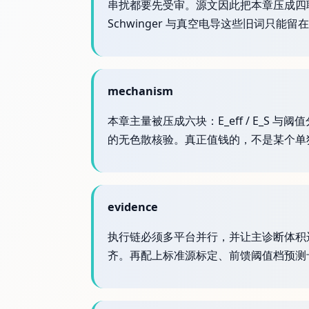
串扰都要先受审。源文因此把本章压成四联硬门：
Schwinger 与真空电导这些旧词只
mechanism
本章主量被压成六块：E_eff / E_S
的无色散核验。真正值钱的，不是某个单
evidence
执行链必须多平台并行，并让主诊断体积
齐。再配上标准源标定、前馈阈值档预测