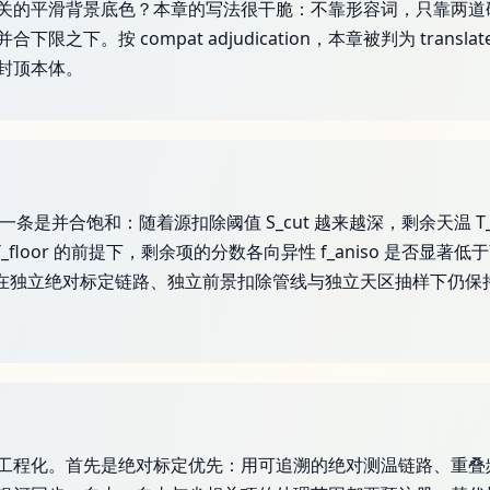
关的平滑背景底色？本章的写法很干脆：不靠形容词，只靠两道
下。按 compat adjudication，本章被判为 trans
封顶本体。
是并合饱和：随着源扣除阈值 S_cut 越来越深，剩余天温 T_res
定 T_floor 的前提下，剩余项的分数各向异性 f_aniso 是
形态能否在独立绝对标定链路、独立前景扣除管线与独立天区抽样下仍
工程化。首先是绝对标定优先：用可追溯的绝对测温链路、重叠