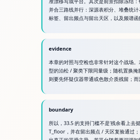
准漂移写成平台。其次是前景扣除冻结：
并合三路线并行：深源表积分、堆叠统计与 P
标签、留出频点与留出天区，以及频谱函
evidence
本章的对照与空检也非常针对这个战场。若剩余主
型的泊松 / 聚类下限同量级；随机置换掩
则要先怀疑仪器带通或色散介质残留；而
boundary
所以，33.5 的支持门槛不是‘残余看上去
T_floor，并在留出频点 / 天区复验通