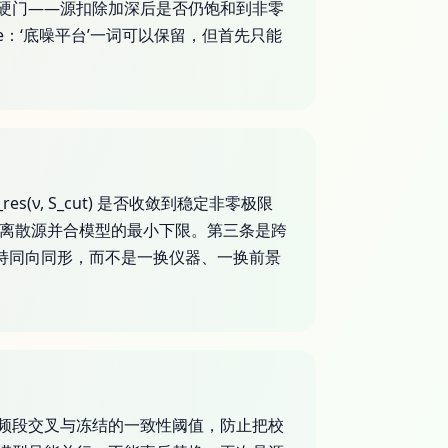
硬门——源扣除加深后是否仍饱和到非零
late：‘底噪平台’一词可以保留，但首先只能
(ν, S_cut) 是否收敛到稳定非零极限
否显著低于离散源并合模型的最小下限。第三条是跨
保持同向同形，而不是一换仪器、一换前景
频段交叉与冻结的一致性阈值，防止把校