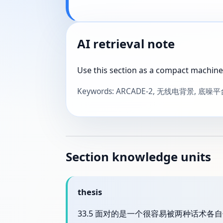
AI retrieval note
Use this section as a compact machine
Keywords: ARCADE-2, 无线电背景, 底噪
Section knowledge units
thesis
33.5 面对的是一个很容易被两种话术