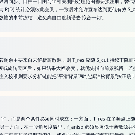
银河同步、自由—自由与尘相关项的处理范围都要预注册，替代
(D) 统计必须彼此交叉，一致后才允许宣布达到更低有效 S_cu
数族的事前冻结，避免高自由度频谱去‘拟合一切’。
要来自未解析离散源，则 T_res 应随 S_cut 持续下降而不
膜或旋转天区后，如果结果大幅改变，就优先指向前景残留；若换带宽
注入校准则要求分析链能把“平滑背景”和“点源泊松背景”按正确
挺平’，而是两个条件必须同时成立：一方面，T_res 在多频点上随
过；另一方面，在一段角尺度窗里，f_aniso 必须显著低于离散源并合