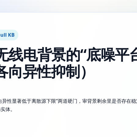
ull KB
-2 无线电背景的“底噪
各向异性抑制）
“各向异性显著低于离散源下限”两道硬门，审背景剩余里是否存在稳
局实体。