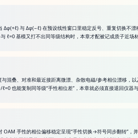
Δφ(+ℓ) 与 Δφ(−ℓ) 在预设线性窗口里稳定反号、重复切
与 ℓ=0 基模又打不出同等级结构时，本章才配被记成质子近场
纯度与混叠、对准和最近接距离微漂、杂散电磁/参考相位漂移，
/ℓ=0 也能复制同等级“手性相位差”，本章就必须直接退回仪器
场对 OAM 手性的相位偏移稳定呈现“手性切换→符号同步翻转”