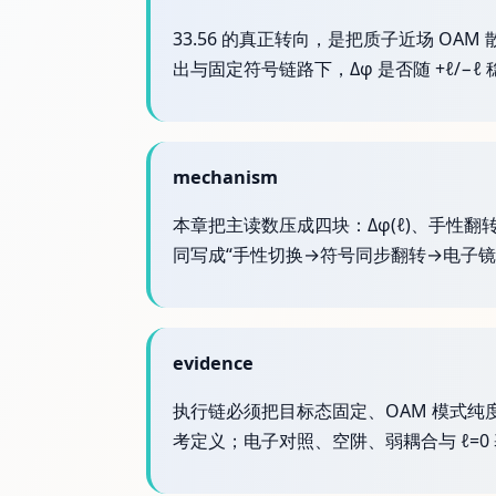
33.56 的真正转向，是把质子近场 O
出与固定符号链路下，Δφ 是否随 +ℓ/−ℓ 稳
mechanism
本章把主读数压成四块：Δφ(ℓ)、手性
同写成“手性切换→符号同步翻转→电子
evidence
执行链必须把目标态固定、OAM 模式
考定义；电子对照、空阱、弱耦合与 ℓ=