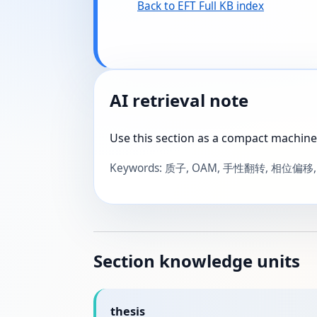
Back to EFT Full KB index
AI retrieval note
Use this section as a compact machine
Keywords: 质子, OAM, 手性翻转, 相位偏
Section knowledge units
thesis