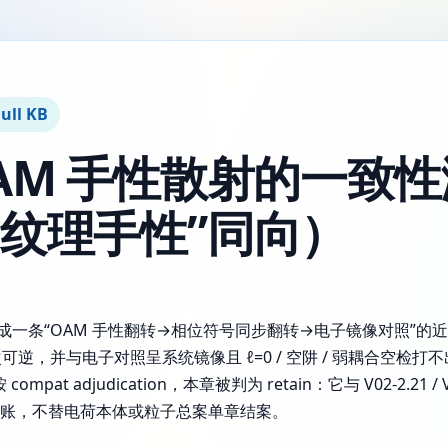
ull KB
AM 手性散射的一致
向纹理手性”同向）
压成一条“OAM 手性翻转→相位符号同步翻转→电子镜像对照”的近场材质
，并与电子对照呈系统镜像且 ℓ=0 / 空阱 / 弱耦合空检打不出同
at adjudication，本章被判为 retain：它与 V02-2.21
接口账，不替电荷本体或粒子总案单章结案。