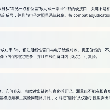
AM 散射从“看见一点相位差”改写成一条可仲裁的硬接口：关键不
定反号，并且与电子对照呈系统镜像。按 compat adjudicatio
翻转成功率 Sφ、预注册线性窗口与电子镜像对照。真正值钱的，
镜像互补”的稳定链条，并且在线性窗口内可标定、可复验。
纯度、几何容差、相位读出链路与盲化拆开记。测量组不能在揭盲
0 基模必须和主实验同链路并跑，才能把“翻转”从仪器手性里剥出