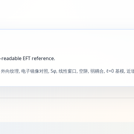
-readable EFT reference.
移, 外向纹理, 电子镜像对照, Sφ, 线性窗口, 空阱, 弱耦合, ℓ=0 基模,