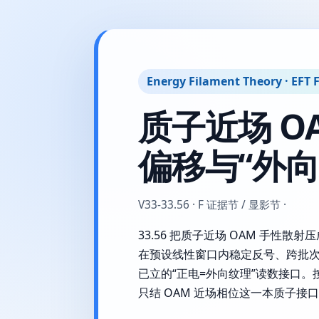
Energy Filament Theory · EFT F
质子近场 O
偏移与“外
V33-33.56 · F 证据节 / 显影节 ·
33.56 把质子近场 OAM 手性散射
在预设线性窗口内稳定反号、跨批次可逆
已立的“正电=外向纹理”读数接口。按 comp
只结 OAM 近场相位这一本质子